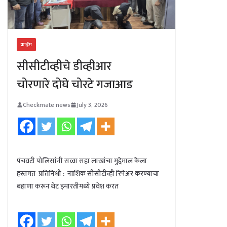
क्राईम
सीसीटीव्हीचे डीव्हीआर
चोरणारे दोघे चोरटे गजाआड
Checkmate news
July 3, 2026
पंचवटी पोलिसांनी सव्वा सहा लाखांचा मुद्देमाल केला
हस्तगत प्रतिनिधी : नाशिक सीसीटीव्ही रिपेअर करण्याचा
बहाणा करून थेट इमारतीमध्ये प्रवेश करत