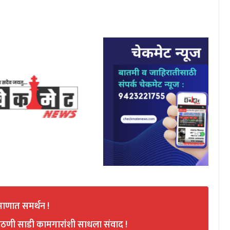
रमाणात समर्थन !
ठणी साडी कामगारांशी साधला संवाद !