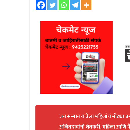
जन सन्मान यात्रेला महिलांचं मोठ्या प्
अजितदादांनी शेतकरी, महिला आणि पै