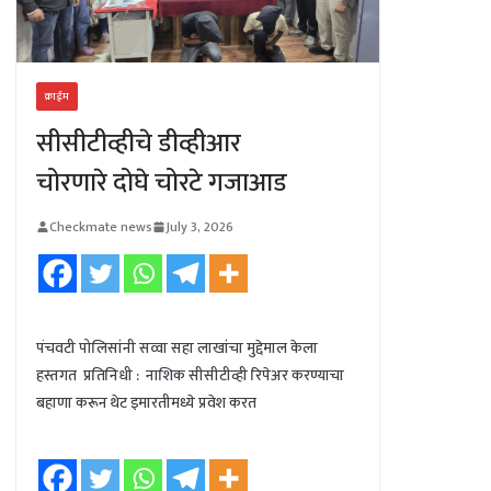
क्राईम
सीसीटीव्हीचे डीव्हीआर
चोरणारे दोघे चोरटे गजाआड
Checkmate news
July 3, 2026
पंचवटी पोलिसांनी सव्वा सहा लाखांचा मुद्देमाल केला
हस्तगत प्रतिनिधी : नाशिक सीसीटीव्ही रिपेअर करण्याचा
बहाणा करून थेट इमारतीमध्ये प्रवेश करत