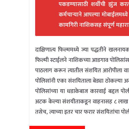
पकडण्यासाठी शर्थीची झुंज कर
कर्मचाऱ्याने आपल्या मोबाईलमध्ये
कामगिरी नाशिकसह संपूर्ण महाराष
दाक्षिणात्य फिल्ममध्ये ज्या पद्धतीने खलन
फिल्मी स्टाईलने नाशिकच्या आडगाव पोलिसां
पाठलाग करून त्यातील संशयित आरोपीला वाह
पोलिसांनी एका संशयिताला बेड्या ठोकल्या अ
पोलिसांच्या या धडाकेबाज कारवाई बद्दल पोली
अटक केल्या संशयीताकडून वाहनासह ८ लाख ७९
तसेच, त्याच्या इतर चार फरार संशयितांचा पो