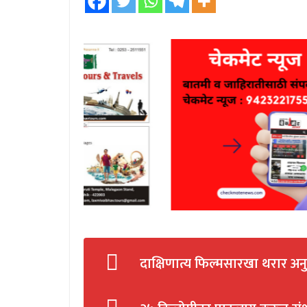
दाक्षिणात्य फिल्मसारखा थरार अ