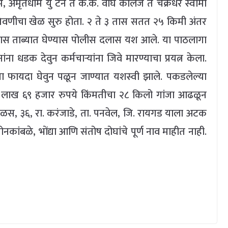
धाम, अमृतधाम यु टर्न ते के.के. वाघ कॉलेज ते चक्रधर स्वामी
शिवणीचा खेळ सुरु होता. २ ते ३ तास सतत २५ किमी अंतर
ास ताब्यात घेण्यास पोलीस दलास यश आले. या पाठलागा
ना धडक देवुन कर्मचाऱ्यांना जिवे मारण्याचा प्रयत्न केला.
चा फायदा घेवुन पळून जाण्यात यशस्वी झाले. पकडलेल्या
 लाख ६९ हजार रुपये किंमतीचा २८ किलो गांजा आढळून
, ३६, रा. करंजाडे, ता. पनवेल, जि. रायगड याला अटक
 सोनकांबळे, भोंद्या आणि संतोष दोघांचे पूर्ण नाव माहीत नाही.