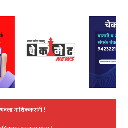
नुभवला नाशिककरांनी !