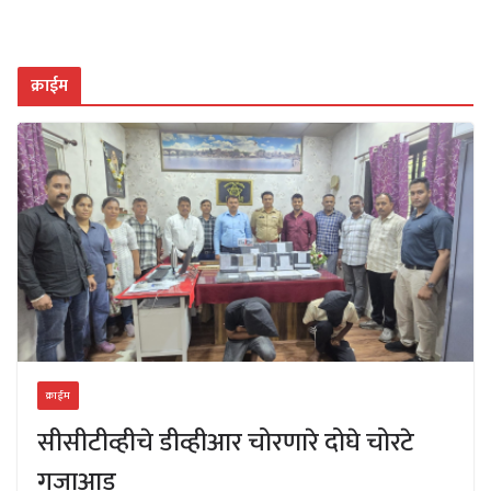
क्राईम
क्राईम
सीसीटीव्हीचे डीव्हीआर चोरणारे दोघे चोरटे
गजाआड