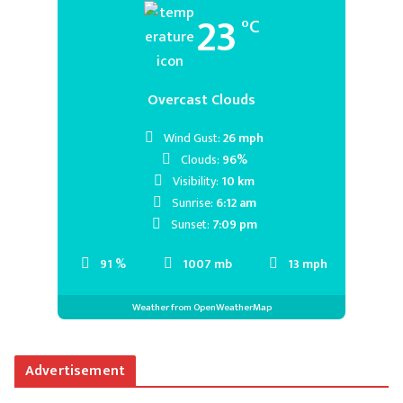
23
°C
Overcast Clouds
Wind Gust:
26 mph
Clouds:
96%
Visibility:
10 km
Sunrise:
6:12 am
Sunset:
7:09 pm
91 %
1007 mb
13 mph
Weather from OpenWeatherMap
Advertisement