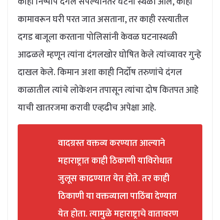
काही निष्पाप दंगल संपल्यानंतर घटना स्थळी आले, काही
कामावरून घरी परत जात असताना, तर काही रस्त्यातील
दगड बाजूला करताना पोलिसांनी केवळ घटनास्थळी
आढळले म्हणून त्यांना दंगलखोर घोषित केले त्यांच्यावर गुन्हे
दाखल केले. किमान अशा काही निर्दोष तरुणांचे दंगल
काळातील त्यांचे लोकेशन तपासून त्यांचा दोष कितपत आहे
याची खातरजमा करावी एव्हढीच अपेक्षा आहे.
वादग्रस्त वक्तव्य करण्यात आल्याने
महाराष्ट्रात काही ठिकाणी याविरोधात
जुलूस काढण्यात येत होते. तर काही
ठिकाणी या वक्तव्याला पाठिंबा देण्यात
येत होता. त्यामुळे महाराष्ट्राचे वातावरण