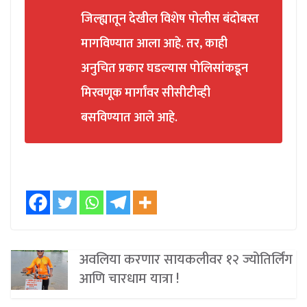
जिल्ह्यातून देखील विशेष पोलीस बंदोबस्त
मागविण्यात आला आहे. तर, काही
अनुचित प्रकार घडल्यास पोलिसांकडून
मिरवणूक मार्गांवर सीसीटीव्ही
बसविण्यात आले आहे.
अवलिया करणार सायकलीवर १२ ज्योतिर्लिंग
आणि चारधाम यात्रा !