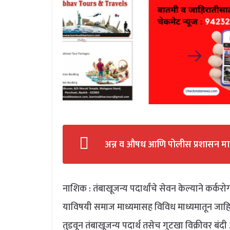
अन्न व औषध आणि पोलीस प्रशासन मात
नाशिक : तंबाखूजन्य पदार्थांचे सेवन केल्याने कर्क
याविषयी समाज माध्यमासह विविध माध्यमातून जाह
तुडवून तंबाखूजन्य पदार्थ तसेच गुटखा विक्रीवर ब