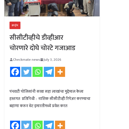
क्राईम
सीसीटीव्हीचे डीव्हीआर
चोरणारे दोघे चोरटे गजाआड
Checkmate news
July 3, 2026
पंचवटी पोलिसांनी सव्वा सहा लाखांचा मुद्देमाल केला
हस्तगत प्रतिनिधी : नाशिक सीसीटीव्ही रिपेअर करण्याचा
बहाणा करून थेट इमारतीमध्ये प्रवेश करत