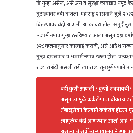
तो गुन्हा असेल, असे अन्न व सुरक्षा कायद्यात नमूद केले.
गुटख्यावर बंदी घातली. महाराष्ट्र शासनाने जुलै २
वितरणावर बंदी आणली. या कायद्यातील तरतुदीनुसार
अजामीनपात्र गुन्हा ठरविण्यात आला असून दहा वर्षांप
३२८ कलमानुसार कारवाई करावी, असे आदेश राज्याच
गुन्हा दखलपात्र व अजामीनपात्र ठरला होता. प्रत्यक्ष
राज्यात बंदी असली तरी त्या राज्यातून छुपेपणाने पा
बंदी कुणी आणली ? कुणी राबवायची? – 
असून त्यामुळे कर्करोगाचा धोका वा
तंबाखूसेवन केल्याने कर्करोग होऊन मृत
त्यामुळेच बंदी आणण्यात आली आहे. पान
असल्याचे सर्वोच्च न्यायालयाने स्पष्ट आ