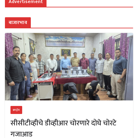
Advertisement
बाजारभाव
क्राईम
सीसीटीव्हीचे डीव्हीआर चोरणारे दोघे चोरटे
गजाआड