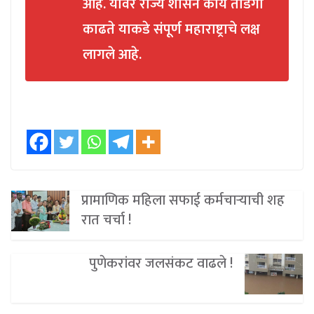
आहे. यावर राज्य शासन काय तोडगा
काढते याकडे संपूर्ण महाराष्ट्राचे लक्ष
लागले आहे.
प्रामाणिक महिला सफाई कर्मचाऱ्याची शह
रात चर्चा !
पुणेकरांवर जलसंकट वाढले !