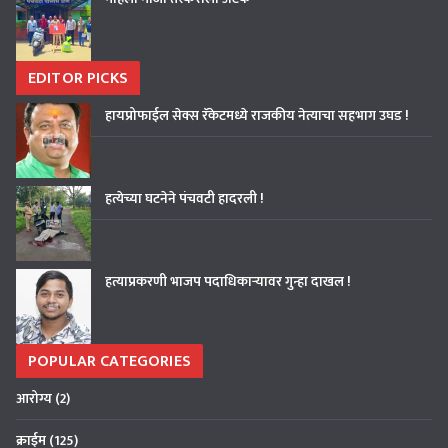
EDITOR PICKS
हायप्रोफाईल सेक्स रॅकेटमध्ये राजकीय नेत्याचा सहभाग उघड !
हत्येच्या घटनेने पंचवटी हादरली !
हत्याप्रकरणी भाजप पदाधिकाऱ्यावर गुन्हा दाखल !
POPULAR CATEGORIES
आरोग्य
(2)
क्राईम
(125)