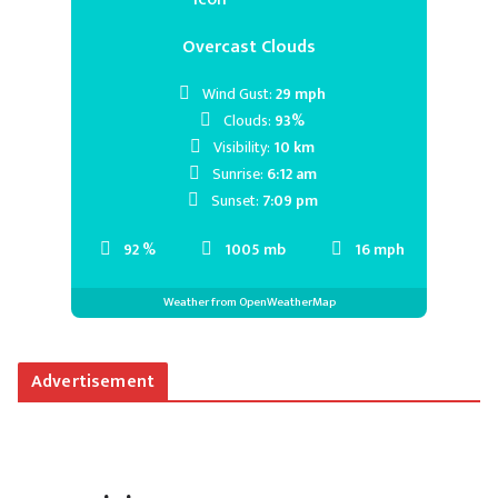
Overcast Clouds
Wind Gust:
29 mph
Clouds:
93%
Visibility:
10 km
Sunrise:
6:12 am
Sunset:
7:09 pm
92 %
1005 mb
16 mph
Weather from OpenWeatherMap
Advertisement