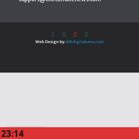
Web Design by:
MKdigitalseva.com
23:14
Translate »