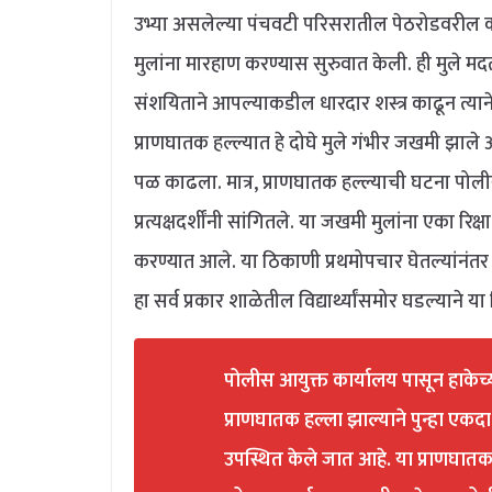
उभ्या असलेल्या पंचवटी परिसरातील पेठरोडवरील क
मुलांना मारहाण करण्यास सुरुवात केली. ही मुले
संशयिताने आपल्याकडील धारदार शस्त्र काढून त्या
प्राणघातक हल्ल्यात हे दोघे मुले गंभीर जखमी झाले
पळ काढला. मात्र, प्राणघातक हल्ल्याची घटना पो
प्रत्यक्षदर्शींनी सांगितले. या जखमी मुलांना एका 
करण्यात आले. या ठिकाणी प्रथमोपचार घेतल्यांनंत
हा सर्व प्रकार शाळेतील विद्यार्थ्यांसमोर घडल्याने या
पोलीस आयुक्त कार्यालय पासून हाके
प्राणघातक हल्ला झाल्याने पुन्हा एकदा 
उपस्थित केले जात आहे. या प्राणघातक 