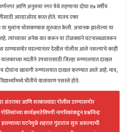
र्णनगर आणि अनुसया नगर येथे राहणाऱ्या दोघा १७ वर्षीय
 मदतीसाठी आरडाओरड करत होते. यातच एका
ने या मुलांना भोसकण्यास सुरुवात केली. अचानक झालेल्या या
 आहे. त्यांच्यावर अनेक वार करून या टोळक्याने घटनास्थळावरून
लीस ठाण्यासमोर घडल्यानंतर देखील पोलीस आले नसल्याचे काही
रिक्षा चालकाच्या मदतीने उपचारासाठी जिल्हा रुग्णालयात दाखल
र य दोघांना खासगी रुग्णालयात दाखल करण्यात आले आहे. मात्र,
 विद्यार्थ्यांमध्ये भीतीचे वातावरण पसरले होते.
च्या अंतरावर आणि सरकारवाडा पोलीस ठाण्यासमोर
पोलिसांच्या कार्यक्षमतेविषयी नागरिकांकडून प्रश्नचिन्ह
हल्ल्याच्या घटनेमुळे शहरात गुंडाराज सुरु असल्याची