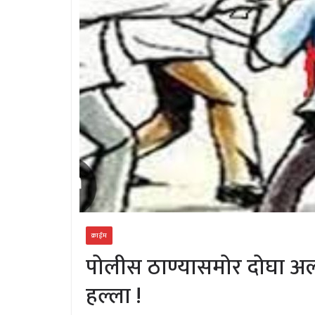
क्राईम
पोलीस ठाण्यासमोर दोघा अल्
हल्ला !