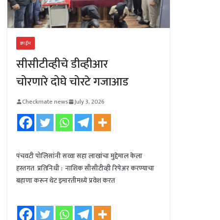
क्राईम
सीसीटीव्हीचे डीव्हीआर
चोरणारे दोघे चोरटे गजाआड
Checkmate news
July 3, 2026
पंचवटी पोलिसांनी सव्वा सहा लाखांचा मुद्देमाल केला
हस्तगत प्रतिनिधी : नाशिक सीसीटीव्ही रिपेअर करण्याचा
बहाणा करून थेट इमारतीमध्ये प्रवेश करत