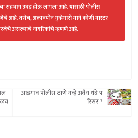
ारांचा सहभाग उघड होऊ लागला आहे. यासाठी पोलीस
चे आहे. तसेच, अल्पवयीन गुन्हेगारी मागे कोणी मास्टर
रजेचे असल्याचे नागरिकांचे म्हणणे आहे.
उचल
आडगाव पोलीस ठाणे नव्हे अवैध धंदे प
मिळव
रिसर ?