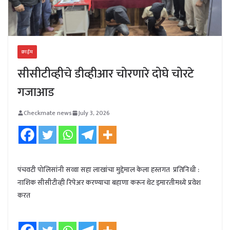
क्राईम
सीसीटीव्हीचे डीव्हीआर चोरणारे दोघे चोरटे
गजाआड
Checkmate news
July 3, 2026
पंचवटी पोलिसांनी सव्वा सहा लाखांचा मुद्देमाल केला हस्तगत प्रतिनिधी :
नाशिक सीसीटीव्ही रिपेअर करण्याचा बहाणा करून थेट इमारतीमध्ये प्रवेश
करत