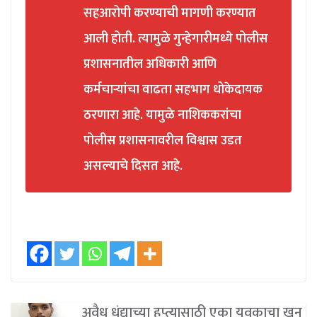
सहआरोपी करण्याची मागणी करण्यात
आली होती. त्यामुळे गुन्हेगारीमध्ये पोलीस
प्रशासनातील अधिकारी आणि
कर्मचाऱ्यांचा वाढता सहभाग धोकेदायक
ठरणारा आहे. यामुळे नाशिककरांचा
पोलीस प्रशासनावरील विश्वास उडत
असल्याचे दिसत आहे.
अवैध धंद्याच्या हप्त्यासाठी एका युवकाचा खून