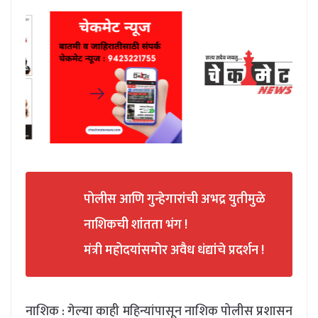
पोलीस आणि गुन्हेगारांची अभद्र युतीमुळे
नाशिकची शांतता भंग !
मंत्री महोदयांसमोर अवैध धंद्यांचे प्रदर्शन !
नाशिक : गेल्या काही महिन्यांपासून नाशिक पोलीस प्रशासन