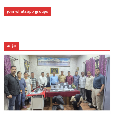
join whatsapp groups
क्राईम