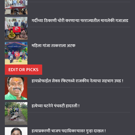
गर्दीच्या ठिकाणी चोरी करणाऱ्या परराज्यातील मायलेकी गजाआड
महिला गांजा तस्कराला अटक
EDITOR PICKS
हायप्रोफाईल सेक्स रॅकेटमध्ये राजकीय नेत्याचा सहभाग उघड !
हत्येच्या घटनेने पंचवटी हादरली !
हत्याप्रकरणी भाजप पदाधिकाऱ्यावर गुन्हा दाखल !