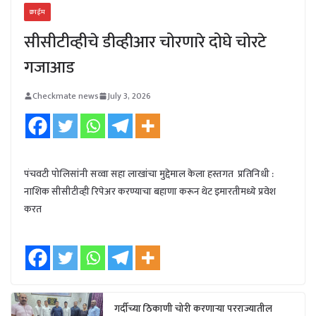
क्राईम
सीसीटीव्हीचे डीव्हीआर चोरणारे दोघे चोरटे
गजाआड
Checkmate news
July 3, 2026
पंचवटी पोलिसांनी सव्वा सहा लाखांचा मुद्देमाल केला हस्तगत प्रतिनिधी :
नाशिक सीसीटीव्ही रिपेअर करण्याचा बहाणा करून थेट इमारतीमध्ये प्रवेश
करत
गर्दीच्या ठिकाणी चोरी करणाऱ्या परराज्यातील