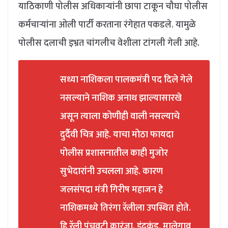
याठिकाणी पोलीस अधिकाऱ्यांनी छापा टाकून चौघा पोलीस
कर्मचाऱ्यांना ओली पार्टी करताना रंगेहात पकडले. यामुळे
पोलीस दलाची इभ्रत चांगलीच वेशीला टांगली गेली आहे.
सध्या नाशिकला पालकमंत्री पद दिले गेले
नसल्याने नाशिक अनाथ झाल्यासारखे
असून त्याला कोणीही वाली नसल्याचे
दुर्दैवी चित्र आहे. याचा मोठा फायदा
पोलीस प्रशासनातील काही मुजोर
सुभेदारांनी उचलला आहे. कारण
जलसंपदा मंत्री गिरीष महाजन हे
नाशिकमध्ये तिरंगा रॅलीला उपस्थित होते.
हि रॅली पंचवटी कारंजा, इंद्रकुंड, मालेगाव