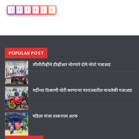
1
4
4
8
2
0
POPULAR POST
सीसीटीव्हीचे डीव्हीआर चोरणारे दोघे चोरटे गजाआड
गर्दीच्या ठिकाणी चोरी करणाऱ्या परराज्यातील मायलेकी गजाआड
महिला गांजा तस्कराला अटक