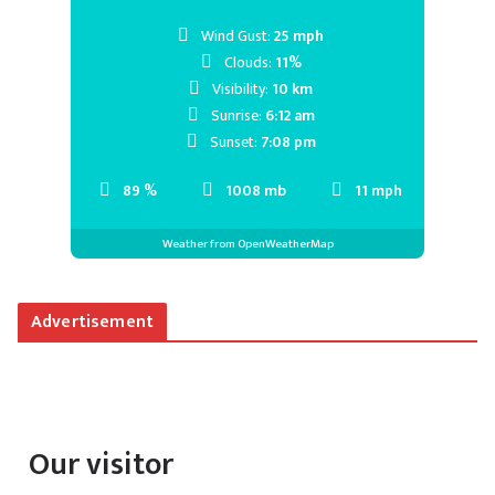
Wind Gust:
25 mph
Clouds:
11%
Visibility:
10 km
Sunrise:
6:12 am
Sunset:
7:08 pm
89 %
1008 mb
11 mph
Weather from OpenWeatherMap
Advertisement
Our visitor