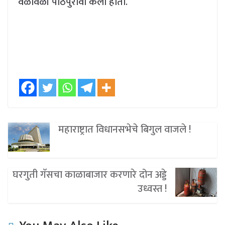
वेळोवेळी पाठपुरावा केला होता.
महाराष्ट्रात विधानसभेचे बिगुल वाजले !
घरगुती गॅसचा काळाबाजार करणारे दोन अड्डे
उध्वस्त !