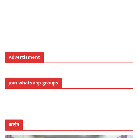
Advertisment
join whatsapp groups
क्राईम