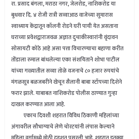
रा. प्रसाद बंगला, मराठा नगर, जेलरोड, नाशिकरोड या
बुधवार दि. ४ रोजी रात्री सव्वाआठ वाजेच्या सुमारास
स्वाध्याय केंद्रातून कॉलनी रोडने घरी पायी येत असताना
घराच्या प्रवेशद्वाराजवळ अज्ञात दुचाकीस्वारांनी वृंदावन
सोसायटी कोठे आहे असा पत्ता विचारण्याचा बहाणा करीत
तोंडाला रुमाल बांधलेल्या एका संशयिताने शोभा पाटील
यांच्या गळ्यातील सव्वा तोळे वजनाचे ८० हजार रुपयांचे
मंगळसूत्र बळजबरीने खेचून सैलानी बाबा स्टॉपच्या दिशेने
फरार झाले. याबाबत नाशिकरोड पोलीस ठाण्यात गुन्हा
दाखल करण्यात आला आहे.
एकाच दिवशी शहरात विविध ठिकाणी महिलांच्या
अंगावरील सौभाग्याचे लेणे चोरटयांनी लंपास केल्याने
महिला वर्गामध्ये मोठी दहशत पसरली आहे. शहरात इतक्या