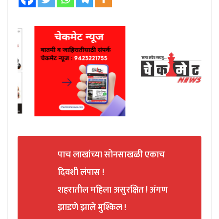
पाच लाखांच्या सोनसाखळी एकाच
दिवशी लंपास !
शहरातील महिला असुरक्षित ! अंगण
झाडणे झाले मुश्किल !