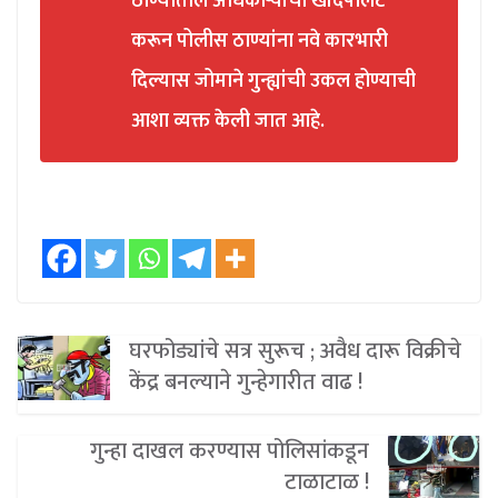
ठाण्यातील अधिकाऱ्यांची खांदेपालट
करून पोलीस ठाण्यांना नवे कारभारी
दिल्यास जोमाने गुन्ह्यांची उकल होण्याची
आशा व्यक्त केली जात आहे.
घरफोड्यांचे सत्र सुरूच ; अवैध दारू विक्रीचे
केंद्र बनल्याने गुन्हेगारीत वाढ !
गुन्हा दाखल करण्यास पोलिसांकडून
टाळाटाळ !