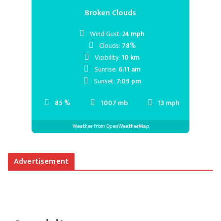
Broken Clouds
Wind Gust:
24 mph
Clouds:
78%
Visibility:
10 km
Sunrise:
6:11 am
Sunset:
7:09 pm
85 %
1007 mb
13 mph
Weather from OpenWeatherMap
Advertisement