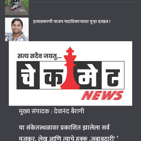
हत्याप्रकरणी भाजप पदाधिकाऱ्यावर गुन्हा दाखल !
मुख्य संपादक : देवानंद बैरागी
या संकेतस्थळावर प्रकाशित झालेला सर्व
मजकूर, लेख आणि त्याचे हक्क ,जबाबदारी‘ ’