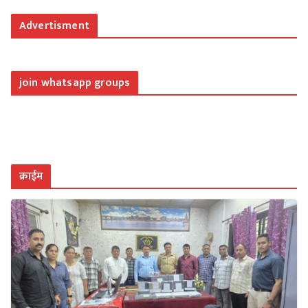
Advertisment
join whatsapp groups
क्राईम