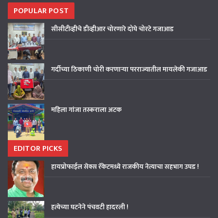
POPULAR POST
सीसीटीव्हीचे डीव्हीआर चोरणारे दोघे चोरटे गजाआड
गर्दीच्या ठिकाणी चोरी करणाऱ्या परराज्यातील मायलेकी गजाआड
महिला गांजा तस्कराला अटक
EDITOR PICKS
हायप्रोफाईल सेक्स रॅकेटमध्ये राजकीय नेत्याचा सहभाग उघड !
हत्येच्या घटनेने पंचवटी हादरली !