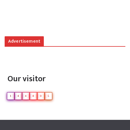
92 %
1006 mb
16 mph
Weather from OpenWeatherMap
Advertisement
Our visitor
1
4
4
8
0
5