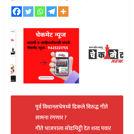
पूर्व विधानसभेमध्ये ढिकले विरुद्ध गीते
सामना रंगणार ?
गीते भाजपाला सोडचिट्ठी देत शरद पवार