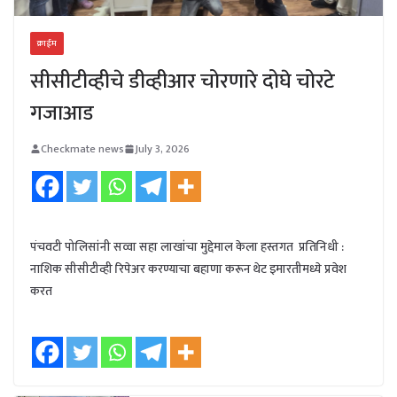
क्राईम
सीसीटीव्हीचे डीव्हीआर चोरणारे दोघे चोरटे
गजाआड
Checkmate news
July 3, 2026
पंचवटी पोलिसांनी सव्वा सहा लाखांचा मुद्देमाल केला हस्तगत प्रतिनिधी :
नाशिक सीसीटीव्ही रिपेअर करण्याचा बहाणा करून थेट इमारतीमध्ये प्रवेश
करत