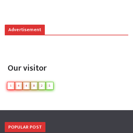
Weather from OpenWeatherMap
Advertisement
Our visitor
1
4
4
8
2
5
POPULAR POST