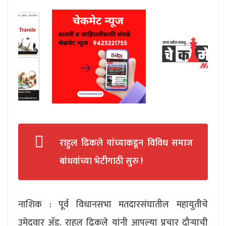
राहुल ढिकले यांच्याकडून विविध समाज
बांधवांच्या भेटीगाठी सुरु !
नाशिक : पूर्व विधानसभा मतदारसंघातील महायुतीचे
उमेदवार ॲड. राहुल ढिकले यांनी आपल्या प्रचार दौऱ्याची