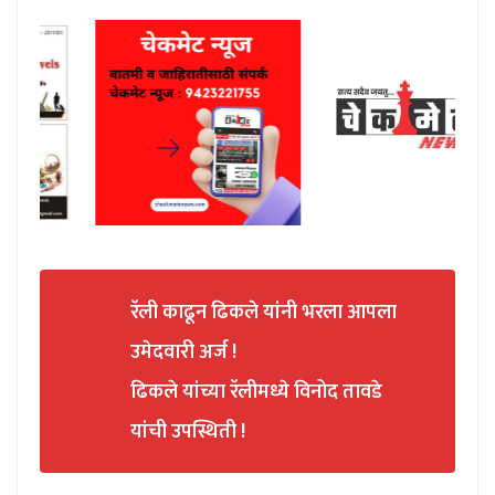
रॅली काढून ढिकले यांनी भरला आपला
उमेदवारी अर्ज !
ढिकले यांच्या रॅलीमध्ये विनोद तावडे
यांची उपस्थिती !