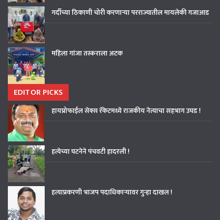
गर्दीच्या ठिकाणी चोरी करणाऱ्या परराज्यातील मायलेकी गजाआड
महिला गांजा तस्कराला अटक
EDITOR PICKS
हायप्रोफाईल सेक्स रॅकेटमध्ये राजकीय नेत्याचा सहभाग उघड !
हत्येच्या घटनेने पंचवटी हादरली !
हत्याप्रकरणी भाजप पदाधिकाऱ्यावर गुन्हा दाखल !