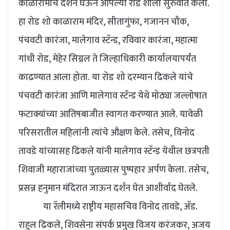
काळारामाचे दर्शन घेऊन आपल्या रोड शोला सुरुवात केली.
हा रोड शो काळाराम मंदिर, सीतागुंफा, गजानन चौक,
पंचवटी कारंजा, मालेगाव स्टॅन्ड, रविवार कारंजा, महात्मा
गांधी रोड, मेहेर सिग्नल ते जिल्हाधिकारी कार्यालयापर्यंत
काढण्यात आला होता. या रोड शो दरम्यान ढिकले यांचे
पंचवटी कारंजा आणि मालेगाव स्टॅन्ड येथे मोठ्या जल्लोषात
फटाक्यांच्या आतिषबाजीत स्वागत करण्यात आले. यावेळी
परिसरातील महिलांनी त्यांचे औक्षण केले. तसेच, विनोद
तावडे यांच्यासह ढिकले यांनी मालेगाव स्टॅन्ड येथील छत्रपती
शिवाजी महाराजांच्या पुतळ्यास पुष्पहार अर्पण केला. तसेच,
प्रसन्न हनुमान मंदिरात जाऊन दर्शन घेत आशीर्वाद घेतले.
या रॅलीमध्ये राष्ट्रीय महासचिव विनोद तावडे, ॲड.
राहुल ढिकले, शिवसेना संपर्क प्रमुख विजय करंजकर, अजय