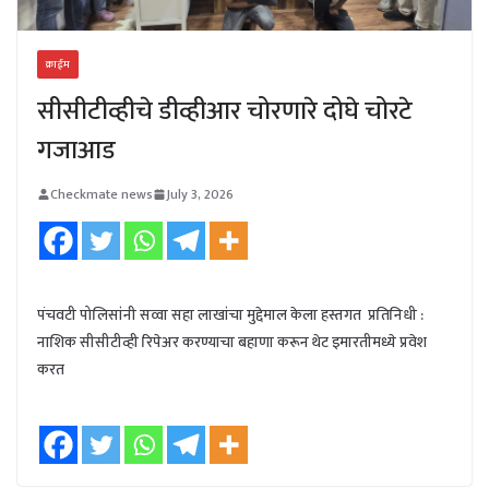
क्राईम
सीसीटीव्हीचे डीव्हीआर चोरणारे दोघे चोरटे
गजाआड
Checkmate news
July 3, 2026
पंचवटी पोलिसांनी सव्वा सहा लाखांचा मुद्देमाल केला हस्तगत प्रतिनिधी :
नाशिक सीसीटीव्ही रिपेअर करण्याचा बहाणा करून थेट इमारतीमध्ये प्रवेश
करत