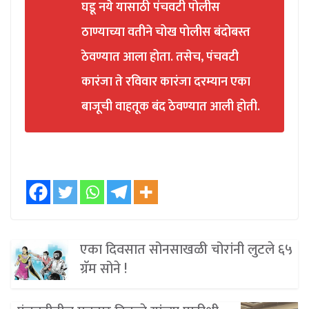
घडू नये यासाठी पंचवटी पोलीस
ठाण्याच्या वतीने चोख पोलीस बंदोबस्त
ठेवण्यात आला होता. तसेच, पंचवटी
कारंजा ते रविवार कारंजा दरम्यान एका
बाजूची वाहतूक बंद ठेवण्यात आली होती.
एका दिवसात सोनसाखळी चोरांनी लुटले ६५
ग्रॅम सोने !