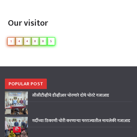
Our visitor
1
4
4
8
0
5
POPULAR POST
सीसीटीव्हीचे डीव्हीआर चोरणारे दोघे चोरटे गजाआड
गर्दीच्या ठिकाणी चोरी करणाऱ्या परराज्यातील मायलेकी गजाआड