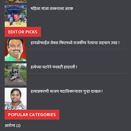
महिला गांजा तस्कराला अटक
EDITOR PICKS
हायप्रोफाईल सेक्स रॅकेटमध्ये राजकीय नेत्याचा सहभाग उघड !
हत्येच्या घटनेने पंचवटी हादरली !
हत्याप्रकरणी भाजप पदाधिकाऱ्यावर गुन्हा दाखल !
POPULAR CATEGORIES
आरोग्य
(2)