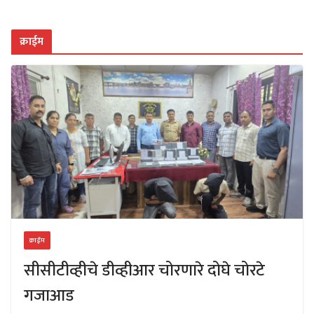
क्राईम
क्राईम
सीसीटीव्हीचे डीव्हीआर चोरणारे दोघे चोरटे
गजाआड