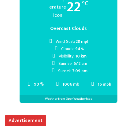
22
°C
Overcast Clouds
Wind Gust:
28 mph
Clouds:
94%
Visibility:
10 km
Sunrise:
6:12 am
Sunset:
7:09 pm
90 %
1006 mb
16 mph
Weather from OpenWeatherMap
Advertisement