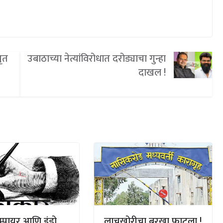
ृत
उबाठाच्या नेत्यांविरोधात दरोड्याचा गुन्हा
दाखल !
म्पायर आणि इंडो
लाचखोरीचा बुरखा फाटला !