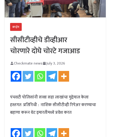
क्राईम
सीसीटीव्हीचे डीव्हीआर
चोरणारे दोघे चोरटे गजाआड
Checkmate news
July 3, 2026
पंचवटी पोलिसांनी सव्वा सहा लाखांचा मुद्देमाल केला
हस्तगत प्रतिनिधी : नाशिक सीसीटीव्ही रिपेअर करण्याचा
बहाणा करून थेट इमारतीमध्ये प्रवेश करत