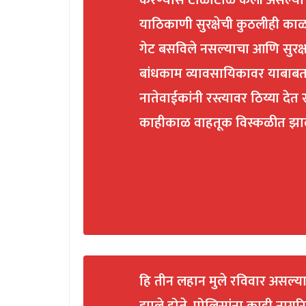
करण्यास टाळाटाळ केली असल्याच
याठिकाणी सुरक्षेची कुठलीही का
गेट बसविले नसल्याचा आणि सुरक्षार
बांधकाम व्यावसायिकावर याबाबत ग
नातेवाईकांनी रस्त्यावर ठिय्या दे
काहीकाळ वाहतूक विस्कळीत झा
हि तीन लहान मुले रविवार असल्यान