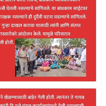
ा आरोप केला. तसेच, बांधकाम व्यावसायिकाने
ळजी घेतली नसल्याचे सांगितले. या बांधकाम साईटवर
क्षक नसल्याने ही दुर्दैवी घटना घडल्याचे सांगितले.
ुन्हा दाखल करावा यासाठी त्यांनी आणि संतप्त
त रास्तारोको आंदोलन केले. यामुळे परिसरात
ली होती.
े खेळण्यासाठी बाहेर गेली होती. त्यानंतर ते गायब