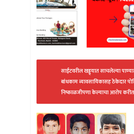
साईटवरील खड्ड्यात साचलेल्या पाण्यात बुड
बांधकाम व्यावसायिकासह ठेकेदार पोलि
निष्काळजीपणा केल्याचा आरोप करीत स