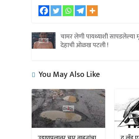
चामर लेणी पायथ्याशी सापडलेल्या म
देहाची ओळख पटली !
You May Also Like
उड्डाणपुलावर चार वाहनांचा
द लँड ए