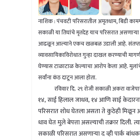
नाशिक : पंचवटी परिसरातील अमृतधाम, बिडी कामगार न
सकाळी या तिघांचे मृतदेह याच परिसरात असणाऱ्या द 
आढळून आल्याने एकच खळबळ उडाली आहे. संतप्त न
व्यावसायिकाविरोधात गुन्हा दाखल करण्याची मागण
घेण्यास टाळाटाळ केल्याचा आरोप केला आहे. मुलांचे
सर्वांना कंठ दाटून आला होता.
रविवार दि. २९ रोजी सकाळी अकरा वाजेपा
१४, साई हिलाल जाधव, १४ आणि साई केदारनाथ उगल
परिसरात शोध घेतला असता ते कुठेही मिळून आ
धाव घेत मुले बेपत्ता असल्याची तक्रार दिली. 
सकाळी परिसरात असणाऱ्या द व्ही पार्क बांधका