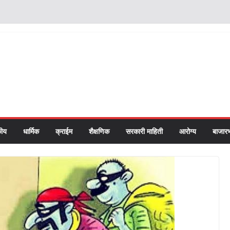
ीय
धार्मिक
क्राईम
शैक्षणिक
सरकारी माहिती
आरोग्य
बाजार