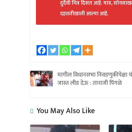
दुर्दैवी चित्र दिसत आहे. मात्र, सोनसा
दहशतीखाली आल्या आहे.
मागील विधानसभा निवडणुकीपेक्षा य
जास्त लीड देऊ : तानाजी पिंगळे
You May Also Like