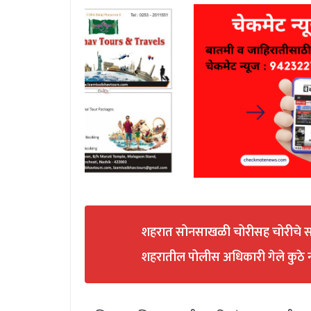
शहरात सोनसाखळी चोरीसह चोरीचे सत्र
शहरातील पोलीस अधिकारी गेले कुठे नागर