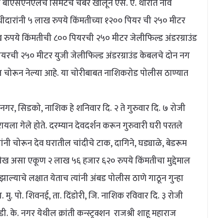
बीएसएनएलचे सिमेंटचे चेंबर खोलून एस. ए. थोरात नाव
ीदारांनी ५ लाख रुपये किंमतीच्या १२०० पियर ची २५० मीटर
ख रुपये किंमतीची ८०० पियरची २५० मीटर जेलीफिल्ड अंडरग्राउंड
यरची २५० मीटर युजी जेलीफिल्ड अंडरग्राउंड केबलचे दोन नग
 चोरून नेल्या आहे. या चोरीबाबत नाशिकरोड पोलीस ठाण्यात
 सिडको, नाशिक हे शनिवार दि. २ ते गुरुवार दि. ७ रोजी
ायला गेले होते. दरम्यान देवदर्शन करून गुरुवारी घरी परतले
ंनी चोरून देव घरातील चांदीचे टाक, दागिने, घड्याळे, बेडरूम
ख असा एकूण २ लाख ५६ हजार ६२० रुपये किंमतीचा मुद्देमाल
्याचे लक्षात येताच त्यांनी अंबड पोलीस ठाणे गाठून गुन्हा
मु. पो. शिवनई, ता. दिंडोरी, जि. नाशिक रविवार दि. ३ रोजी
डी. के. नगर येथील क्रांती कन्स्ट्रक्शन राजश्री शाहू महाराज