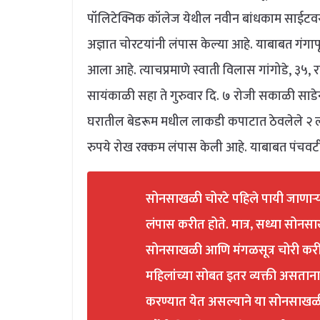
पॉलिटेक्निक कॉलेज येथील नवीन बांधकाम साईटवरून
अज्ञात चोरटयांनी लंपास केल्या आहे. याबाबत गंगाप
आला आहे. त्याचप्रमाणे स्वाती विलास गांगोडे, ३५, 
सायंकाळी सहा ते गुरुवार दि. ७ रोजी सकाळी साडेन
घरातील बेडरूम मधील लाकडी कपाटात ठेवलेले २ ल
रुपये रोख रक्कम लंपास केली आहे. याबाबत पंचवट
सोनसाखळी चोरटे पहिले पायी जाणाऱ्
लंपास करीत होते. मात्र, सध्या सोनस
सोनसाखळी आणि मंगळसूत्र चोरी करी
महिलांच्या सोबत इतर व्यक्ती असता
करण्यात येत असल्याने या सोनसाखळी