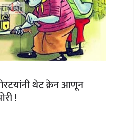
चोरटयांनी थेट क्रेन आणून
री !