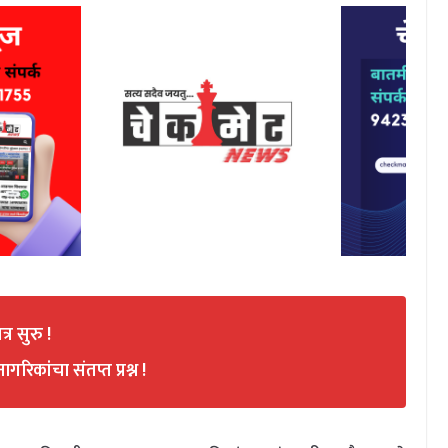
 सुरु !
िकांचा संतप्त प्रश्न !