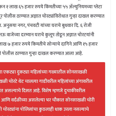
 १ लाख ६५ हजार रुपये किंमतीच्या ५५ ॲल्युनियमच्या प्लेटा
ूर पोलीस ठाण्यात अज्ञात चोरट्यांविरोधात गुन्हा दाखल करण्यात
रा. अनुसया नगर, पंचवटी यांच्या घराचे बुधवार दि. ६ रोजी
ऊ वाजेच्या दरम्यान घराचे कुलूप तोडून अज्ञात चोरटयांनी
ाख ७ हजार रुपये किमतीचे सोन्याचे दागिने आणि १५ हजार
ी पोलीस ठाण्यात गुन्हा दाखल करण्यात आला आहे.
या एकट्या दुकट्या महिलांच्या गळ्यातील सोनसाखळी
ाखळी चोरटे थेट चालत्या गाडीवरील महिलांच्या अंगावरील
त असल्याचे दिसत आहे. विशेष म्हणजे दुचाकीवरील
ना आणि वर्दळीच्या असलेल्या भर चौकात सोनसाखळी चोरी
 चोरट्यांना पोलिसांचा कुठलाही धाक उरला नसल्याचे