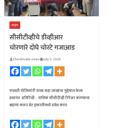
क्राईम
सीसीटीव्हीचे डीव्हीआर
चोरणारे दोघे चोरटे गजाआड
Checkmate news
July 3, 2026
पंचवटी पोलिसांनी सव्वा सहा लाखांचा मुद्देमाल केला
हस्तगत प्रतिनिधी : नाशिक सीसीटीव्ही रिपेअर करण्याचा
बहाणा करून थेट इमारतीमध्ये प्रवेश करत