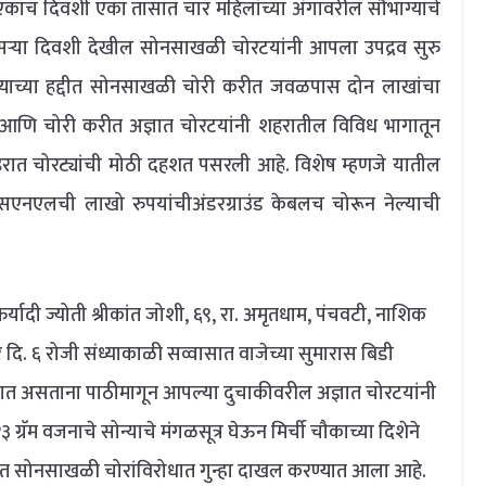
काच दिवशी एका तासात चार महिलांच्या अंगावरील सौभाग्याचे
सऱ्या दिवशी देखील सोनसाखळी चोरटयांनी आपला उपद्रव सुरु
याच्या हद्दीत सोनसाखळी चोरी करीत जवळपास दोन लाखांचा
ी आणि चोरी करीत अज्ञात चोरटयांनी शहरातील विविध भागातून
हरात चोरट्यांची मोठी दहशत पसरली आहे. विशेष म्हणजे यातील
एसएनएलची लाखो रुपयांचीअंडरग्राउंड केबलच चोरून नेल्याची
 ज्योती श्रीकांत जोशी, ६९, रा. अमृतधाम, पंचवटी, नाशिक
ार दि. ६ रोजी संध्याकाळी सव्वासात वाजेच्या सुमारास बिडी
ात असताना पाठीमागून आपल्या दुचाकीवरील अज्ञात चोरटयांनी
 ग्रॅम वजनाचे सोन्याचे मंगळसूत्र घेऊन मिर्ची चौकाच्या दिशेने
त सोनसाखळी चोरांविरोधात गुन्हा दाखल करण्यात आला आहे.