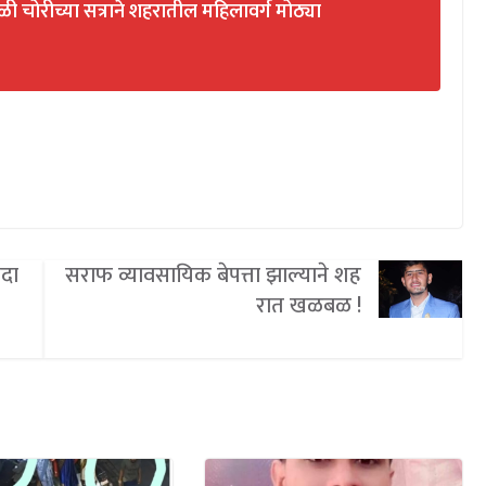
खळी चोरीच्या सत्राने शहरातील महिलावर्ग मोठ्या
ंदा
सराफ व्यावसायिक बेपत्ता झाल्याने शह
रात खळबळ !