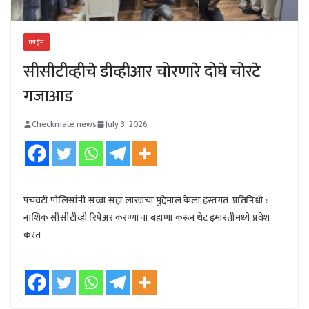
क्राईम
सीसीटीव्हीचे डीव्हीआर चोरणारे दोघे चोरटे
गजाआड
Checkmate news
July 3, 2026
पंचवटी पोलिसांनी सव्वा सहा लाखांचा मुद्देमाल केला हस्तगत प्रतिनिधी :
नाशिक सीसीटीव्ही रिपेअर करण्याचा बहाणा करून थेट इमारतीमध्ये प्रवेश
करत