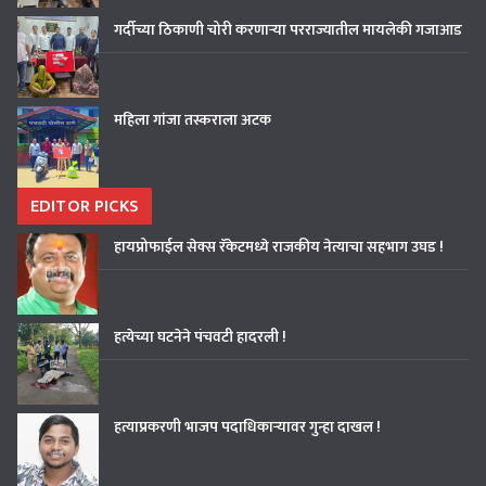
गर्दीच्या ठिकाणी चोरी करणाऱ्या परराज्यातील मायलेकी गजाआड
महिला गांजा तस्कराला अटक
EDITOR PICKS
हायप्रोफाईल सेक्स रॅकेटमध्ये राजकीय नेत्याचा सहभाग उघड !
हत्येच्या घटनेने पंचवटी हादरली !
हत्याप्रकरणी भाजप पदाधिकाऱ्यावर गुन्हा दाखल !