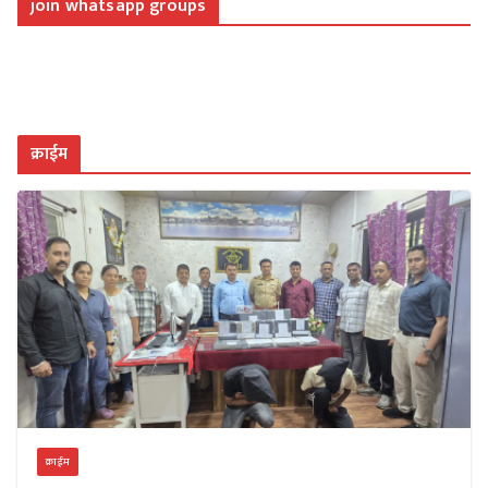
join whatsapp groups
क्राईम
क्राईम