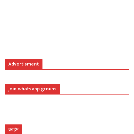
Advertisment
join whatsapp groups
क्राईम