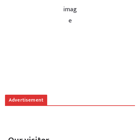
Overcast Clouds
Wind Gust:
23 mph
Clouds:
89%
Visibility:
10 km
Sunrise:
6:12 am
Sunset:
7:07 pm
72 %
1008 mb
18 mph
Weather from OpenWeatherMap
Advertisement