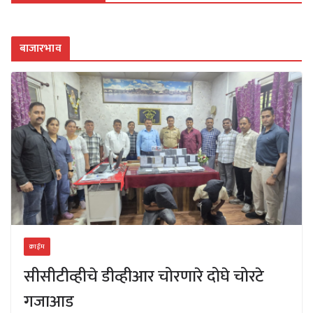
बाजारभाव
क्राईम
सीसीटीव्हीचे डीव्हीआर चोरणारे दोघे चोरटे
गजाआड