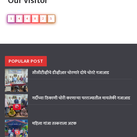
Our visitor
1
4
4
8
2
5
POPULAR POST
सीसीटीव्हीचे डीव्हीआर चोरणारे दोघे चोरटे गजाआड
गर्दीच्या ठिकाणी चोरी करणाऱ्या परराज्यातील मायलेकी गजाआड
महिला गांजा तस्कराला अटक